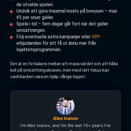
de utvalda spelen.
Undvik att göra maximal insats på bonusen – max
€5 per snurr gäller.
Spela i tid – fem dagar går fort när det gäller
omsättningen.
Följ eventuella extra kampanjer eller
VIP
-
erbjudanden för att få ut ännu mer från
lojalitetsprogrammen.
Det är en fin balans mellan att maxa värdet och att hålla
koll på omsättningskraven, men med rätt fokus kan
cashbacken vara en hjälp i långa loppet.
Alex Ivanov
I’m Alex Ivanov, and for the last 10+ years I’ve