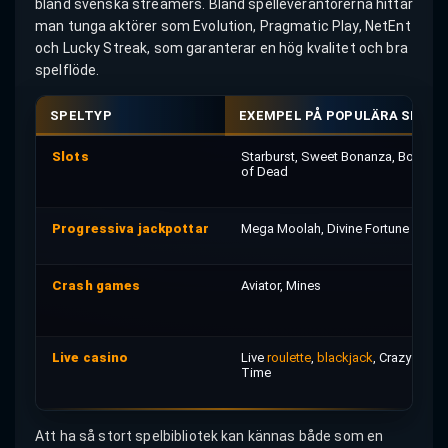
bland svenska streamers. Bland spelleverantörerna hittar
man tunga aktörer som Evolution, Pragmatic Play, NetEnt
och Lucky Streak, som garanterar en hög kvalitet och bra
spelflöde.
SPELTYP
EXEMPEL PÅ POPULÄRA SPEL
Slots
Starburst, Sweet Bonanza, Book
of Dead
Progressiva jackpottar
Mega Moolah, Divine Fortune
Crash games
Aviator, Mines
Live casino
Live
roulette
,
blackjack
, Crazy
Time
Att ha så stort spelbibliotek kan kännas både som en