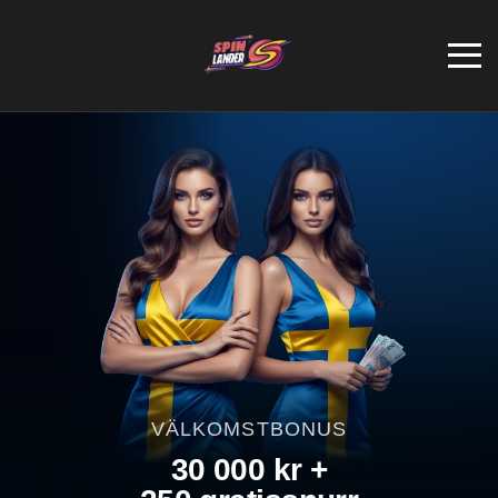
VÄLKOMSTBONUS
30 000 kr +