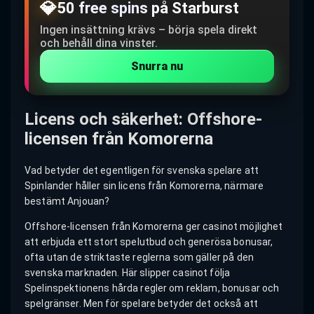
💎
50 free spins på Starburst
Ingen insättning krävs – börja spela direkt
och behåll dina vinster.
Snurra nu
Licens och säkerhet: Offshore-
licensen från Komorerna
Vad betyder det egentligen för svenska spelare att
Spinlander håller sin licens från Komorerna, närmare
bestämt Anjouan?
Offshore-licensen från Komorerna ger casinot möjlighet
att erbjuda ett stort spelutbud och generösa bonusar,
ofta utan de striktaste reglerna som gäller på den
svenska marknaden. Här slipper casinot följa
Spelinspektionens hårda regler om reklam, bonusar och
spelgränser. Men för spelare betyder det också att