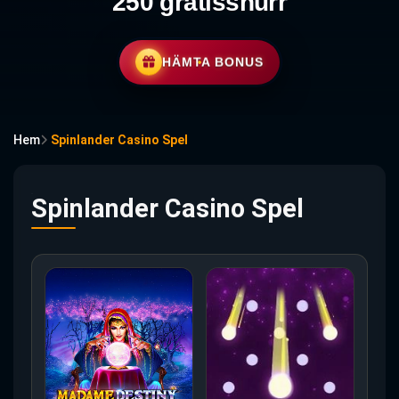
250 gratissnurr
HÄMTA BONUS
Hem
Spinlander Casino Spel
Spinlander Casino Spel