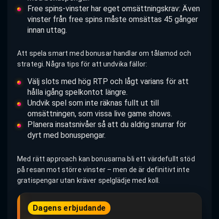
Free spins-vinster har eget omsättningskrav: Även
vinster från free spins måste omsättas 45 gånger
innan uttag.
Att spela smart med bonusar handlar om tålamod och
strategi. Några tips för att undvika fällor:
Välj slots med hög RTP och lågt varians för att
hålla igång spelkontot längre.
Undvik spel som inte räknas fullt ut till
omsättningen, som vissa live game shows.
Planera insatsnivåer så att du aldrig snurrar för
dyrt med bonuspengar.
Med rätt approach kan bonusarna bli ett värdefullt stöd
på resan mot större vinster – men de är definitivt inte
gratispengar utan kräver spelglädje med koll.
Dagens erbjudande