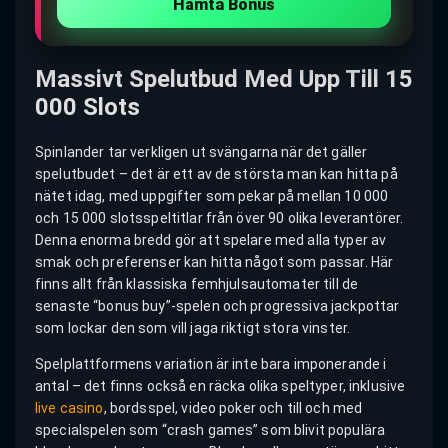
Hämta Bonus
Massivt Spelutbud Med Upp Till 15
000 Slots
Spinlander tar verkligen ut svängarna när det gäller
spelutbudet – det är ett av de största man kan hitta på
nätet idag, med uppgifter som pekar på mellan 10 000
och 15 000 slotsspeltitlar från över 90 olika leverantörer.
Denna enorma bredd gör att spelare med alla typer av
smak och preferenser kan hitta något som passar. Här
finns allt från klassiska femhjulsautomater till de
senaste “bonus buy”-spelen och progressiva jackpottar
som lockar den som vill jaga riktigt stora vinster.
Spelplattformens variation är inte bara imponerande i
antal – det finns också en räcka olika speltyper, inklusive
live casino
, bordsspel, video poker och till och med
specialspelen som “crash games” som blivit populära