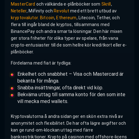
MasterCard
och välkända e-plånböcker som
Skrill
,
Neteller
, MiFinity och
Revolut
med ett brett utbud av
kryptovalutor
.
Bitcoin
,
Ethereum
, Litecoin, Tether, och
flera till ingår bland de kryptos, tillsammans med
BinancePay och andra smarta lösningar. Den här mixen
ger stora friheter för olika typer av spelare, från vana
crypto-entusiaster till de som hellre kör kreditkort eller e-
plånböcker.
Fördelarna med fiat är tydliga:
Enkelhet och snabbhet – Visa och Mastercard är
bekanta för många.
Snabba insättningar, ofta direkt vid köp.
Bekväma uttag till samma konto för den som inte
vill mecka med wallets.
Kryptovalutorna å andra sidan ger en skön extra nivå av
anonymitet och flexibilitet. De har ofta lägre avgifter och
kan ge rund-om-klockan uttag med färre
bankrestriktioner. Krypto på casinon med offshore-licens