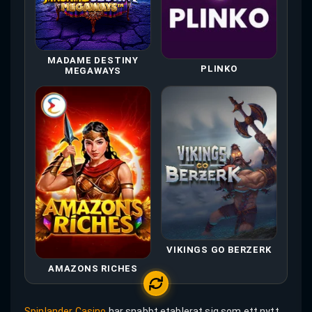
MADAME DESTINY
PLINKO
MEGAWAYS
VIKINGS GO BERZERK
AMAZONS RICHES
Spinlander Casino
har snabbt etablerat sig som ett nytt